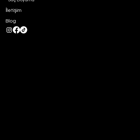
Saç Boyama
İletişim
Blog
Datenschutzrichtlinie
Tel: 0332 325 28 28
Ayanbey, Yeni Meram Cd. 191/1, 42100
Meram/Konya
Konya Bayan kuaförü
-
Konya kuaför
-
Konya kadın kuaförü
-
Bayan kuaförü
-
Kadın kuaförü
© 2024 von Manoir Enchante. Hergestellt mit
Zeymedya™