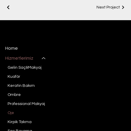
Next Project
Manoir Enchante
Damenfriseur- und Schönheitssalon Konya
Home
Hizmetlerimiz
Gelin Saç&Makyaj
Kuaför
Keratin Bakım
Ombre
Professional Makyaj
Oje
Kirpik Takma