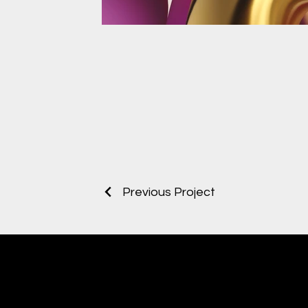
Previous Project
Manoir Enchante
Bayan Kuaförü & Güzellik Salonu Konya