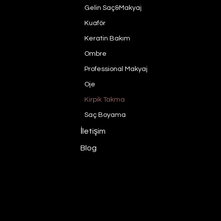
Gelin Saç&Makyaj
Kuaför
Keratin Bakım
Ombre
Professional Makyaj
Oje
Kirpik Takma
Saç Boyama
İletişim
Blog
Konya Bayan kuaförü
-
Konya kuaför
-
Konya
© 2026 by
Manoir Enchante
. Made with
Ze