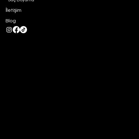
Saç Boyama
İletişim
Blog
Privacy Policy
Tel:
0332 325 28 28
-
0554 354 58 95
Ayanbey, Yeni Meram Cd. 191/1, 42100
Meram/Konya
Konya Bayan kuaförü
-
Konya kuaför
-
Konya kadın kuaförü
-
Bayan kuaförü
-
Kadın kuaförü
© 2026 by
Manoir Enchante
. Made with
Zeymedya™
istanbul
reklam ajansları
istanbul reklam ajansları