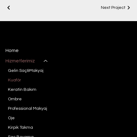
Next Project
Manoir Enchante
Bayan Kuaförü & Güzellik Salonu Konya
Home
Hizmetlerimiz
Gelin Saç&Makyaj
Kuaför
Keratin Bakım
Ombre
Professional Makyaj
Oje
Kirpik Takma