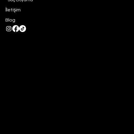
Saç Boyama
İletişim
Blog
Privacy Policy
Tel:
0332 325 28 28
-
0554 354 58 95
Ayanbey, Yeni Meram Cd. 191/1, 42100
Meram/Konya
Konya Bayan kuaförü
-
Konya kuaför
-
Konya kadın kuaförü
-
Bayan kuaförü
-
Kadın kuaförü
© 2026 by
Manoir Enchante
. Made with
Zeymedya™
istanbul
reklam ajansları
istanbul reklam ajansları