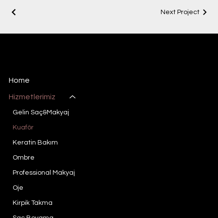
Next Project
Manoir Enchante
Bayan Kuaförü & Güzellik Salonu Konya
Home
Hizmetlerimiz
Gelin Saç&Makyaj
Kuaför
Keratin Bakım
Ombre
Professional Makyaj
Oje
Kirpik Takma